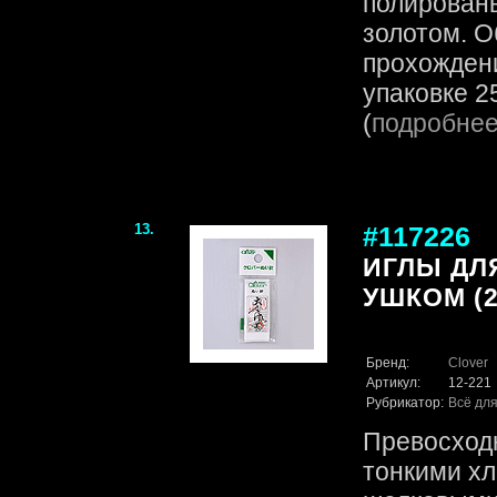
полирован
золотом. О
прохождени
упаковке 25
(
подробне
13.
#117226
ИГЛЫ ДЛ
УШКОМ (2
Бренд:
Clover
Артикул:
12-221
Рубрикатор:
Всё для
Превосходн
тонкими х