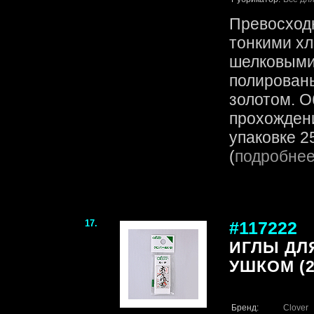
Превосходн
тонкими х
шелковыми
полирован
золотом. О
прохождени
упаковке 25
(
подробне
17.
#117222
ИГЛЫ ДЛ
УШКОМ (2
Бренд:
Clover