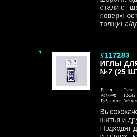
стали с тщ
поверхност
толщина/дли
7.
#117283
ИГЛЫ ДЛ
№7 (25 ШТ
Бренд:
Clover
Артикул:
12-242
Рубрикатор:
Всё для
Высококач
шитья и др
Подходят д
и других т