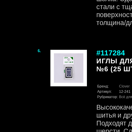
стали с тщ
поверхност
толщина/дли
6.
#117284
ИГЛЫ ДЛ
№6 (25 ШТ
Бренд:
Clover
Артикул:
12-241
Рубрикатор:
Всё для
Высококач
шитья и др
Подходят д
шерсти. Сд