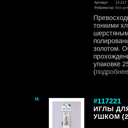
Артикул:
12-217
Рубрикатор:
Всё для
Превосходн
тонкими х
шерстяным
полирован
золотом. О
прохождени
упаковке 25
(
подробне
18.
#117221
ИГЛЫ ДЛ
УШКОМ (2