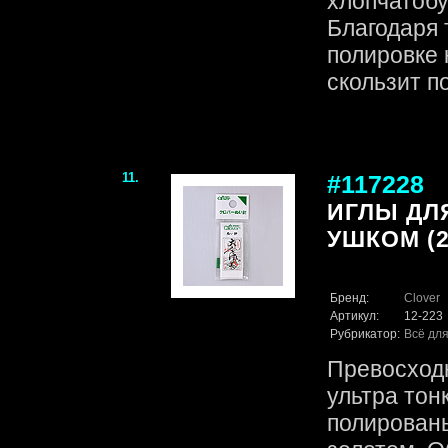
хлопчатоб
Благодаря 
полировке 
скользит по
11.
#117228
ИГЛЫ ДЛ
УШКОМ (2
Бренд:
Clover
Артикул:
12-223
Рубрикатор:
Всё для
Превосходн
ультра тон
полирован