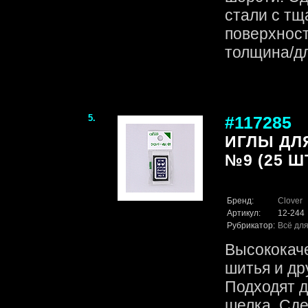
стали с тщ
поверхност
толщина/дли
5.
#117285
ИГЛЫ ДЛ
№9 (25 ШТ
Бренд:
Clover
Артикул:
12-244
Рубрикатор:
Всё для
Высококач
шитья и др
Подходят д
шелка. Сде