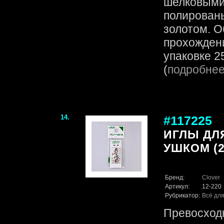
шелковыми
полирован
золотом. О
прохождени
упаковке 25
(
подробне
14.
#117225
ИГЛЫ ДЛ
УШКОМ (2
Бренд:
Clover
Артикул:
12-220
Рубрикатор:
Всё для
Превосходн