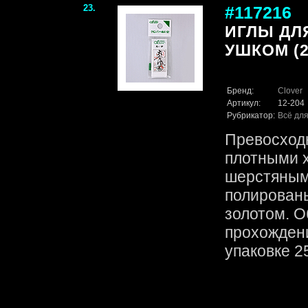
23.
#117216
ИГЛЫ ДЛ
УШКОМ (2
Бренд:
Clover
Артикул:
12-204
Рубрикатор:
Всё для
Превосходн
плотными 
шерстяным
полирован
золотом. О
прохождени
упаковке 25