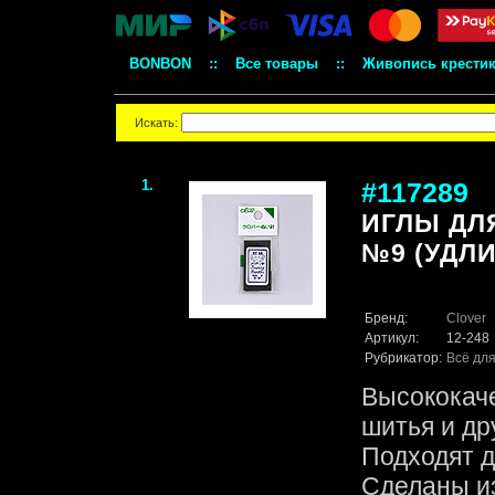
BONBON
::
Все товары
::
Живопись крести
Искать:
1.
#117289
ИГЛЫ ДЛ
№9 (УДЛИ
Бренд:
Clover
Артикул:
12-248
Рубрикатор:
Всё для
Высококач
шитья и др
Подходят д
Сделаны из