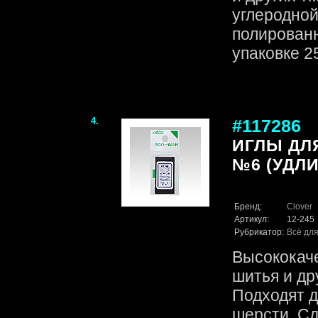
углеродной
полированн
упаковке 25 
4.
#117286
ИГЛЫ ДЛ
№6 (УДЛИ
Бренд:
Clover
Артикул:
12-245
Рубрикатор:
Всё для
Высококач
шитья и др
Подходят д
шерсти. Сд