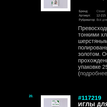
Бренд:
Clover
Артикул:
12-215
Рубрикатор:
Всё для
Превосходн
тонкими х
шерстяным
полирован
золотом. О
прохождени
упаковке 25
(
подробне
20.
#117219
ИГЛЫ ДЛ