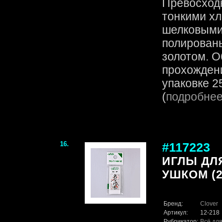
Превосходн
тонкими х
шелковыми
полирован
золотом. О
прохождени
упаковке 25
(
подробне
16.
#117223
ИГЛЫ ДЛ
УШКОМ (2
Бренд:
Clover
Артикул:
12-218
Рубрикатор:
Всё для