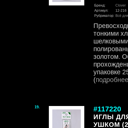
Бренд:
Clover
Артикул:
12-216
Рубрикатор:
Всё для
Превосходн
тонкими х
шелковыми
полирован
золотом. О
прохождени
упаковке 25
(
подробне
19.
#117220
ИГЛЫ ДЛ
УШКОМ (2