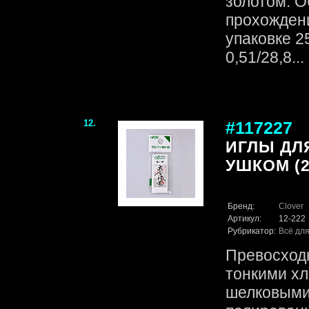
золотом. О
прохождени
упаковке 2
0,51/28,8... 
12.
#117227
ИГЛЫ ДЛ
УШКОМ (2
Бренд:
Clover
Артикул:
12-222
Рубрикатор:
Всё для
Превосходн
тонкими х
шелковыми