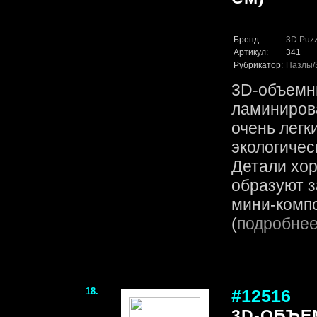
Бренд:
3D Puzz
Артикул:
341
Рубрикатор:
Пазлы
3D-объемн
ламинирова
очень легк
экологичес
Детали хор
образуют 
мини-компо
(
подробне
18.
#12516
3D-ОБЪЕ