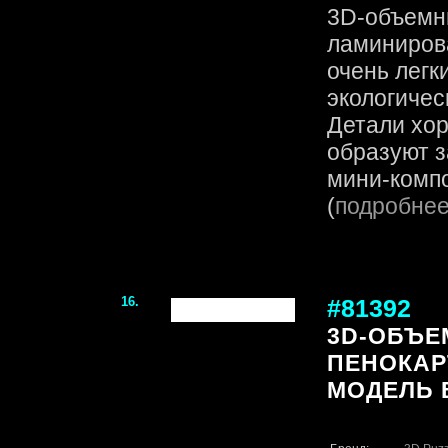
3D-объемн
ламинирова
очень легк
экологичес
Детали хор
образуют 
мини-компо
(
подробне
16.
#81392
3D-ОБЪЕ
ПЕНОКАРТ
МОДЕЛЬ B`