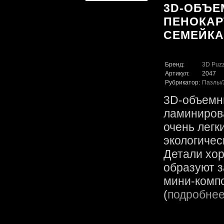
3D-ОБЪЕ
ПЕНОКАР
СЕМЕЙКА` 
Бренд:
3D Puzz
Артикул:
2047
Рубрикатор:
Пазлы
3D-объемн
ламинирова
очень легк
экологичес
Детали хор
образуют 
мини-компо
(
подробне