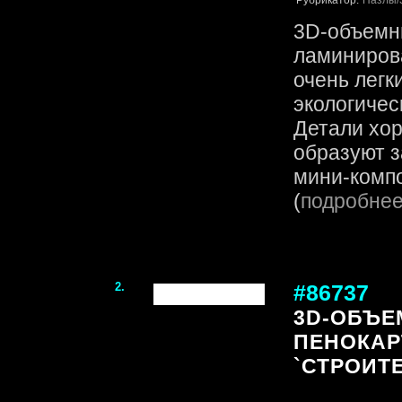
Рубрикатор:
Пазлы
3D-объемн
ламинирова
очень легк
экологичес
Детали хор
образуют 
мини-компо
(
подробне
2.
#86737
3D-ОБЪЕ
ПЕНОКАР
`СТРОИТ