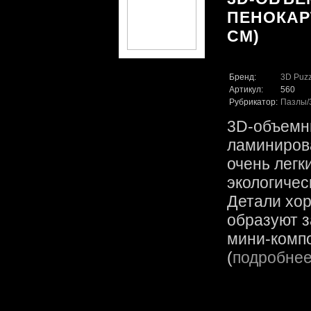
ПЕНОКАРТ
CM)
Бренд:
3D Puzz
Артикул:
560
Рубрикатор:
Пазлы
3D-объемн
ламинирова
очень легк
экологичес
Детали хор
образуют 
мини-компо
(
подробне