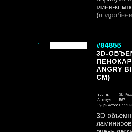
мини-компо
(
подробне
7.
#84855
3D-ОБЪЕ
ПЕНОКАР
ANGRY BIR
CM)
Бренд:
3D Puzz
Артикул:
567
Рубрикатор:
Пазлы
3D-объемн
ламинирова
очень легк