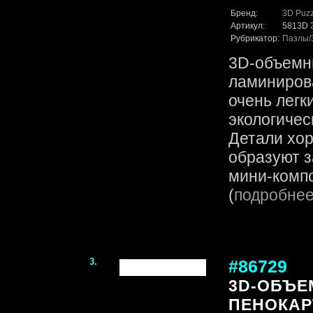
Бренд:
3D Puzz
Артикул:
5813D 
Рубрикатор:
Пазлы
3D-объемн
ламинирова
очень легк
экологичес
Детали хор
образуют 
мини-компо
(
подробне
3.
#86729
3D-ОБЪЕ
ПЕНОКАР