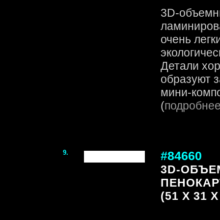
3D-объемн
ламинирова
очень легк
экологичес
Детали хор
образуют 
мини-компо
(
подробне
9.
#84660
3D-ОБЪЕ
ПЕНОКАР
(51 X 31 