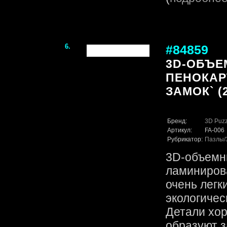
6.
#84859
3D-ОБЪЕ
ПЕНОКАР
ЗАМОК` (2
Бренд:
3D Puzz
Артикул:
FA-006
Рубрикатор:
Пазлы
3D-объемн
ламинирова
очень легк
экологичес
Детали хор
образуют 