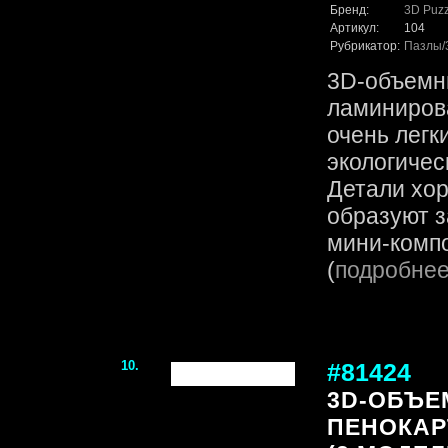
Бренд:
3D Puzz
Артикул:
104
Рубрикатор:
Пазлы
3D-объемн
ламинирова
очень легк
экологичес
Детали хор
образуют 
мини-компо
(
подробне
10.
#81424
3D-ОБЪЕ
ПЕНОКАР