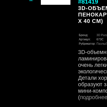
#81419
3D-ОБЪЕ
ПЕНОКАРТ
X 40 СМ)
Бренд:
3D Puzz
Артикул:
673C
Рубрикатор:
Пазлы
3D-объемн
ламинирова
очень легк
экологичес
Детали хор
образуют 
мини-компо
(
подробне