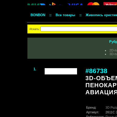
BONBON
::
Все товары
::
Живопись крести
Искать:
Рубр
2D-п
3D-п
1.
#86738
3D-ОБЪЕ
ПЕНОКАР
АВИАЦИЯ
Бренд:
3D Puzz
Артикул:
2611C 