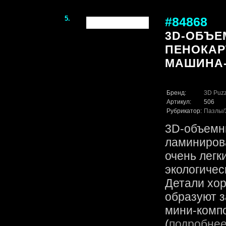
5.
#84868
3D-ОБЪЕ
ПЕНОКАР
МАШИНА-2`
Бренд:
3D Puzz
Артикул:
506
Рубрикатор:
Пазлы
3D-объемн
ламинирова
очень легк
экологичес
Детали хор
образуют 
мини-компо
(
подробне