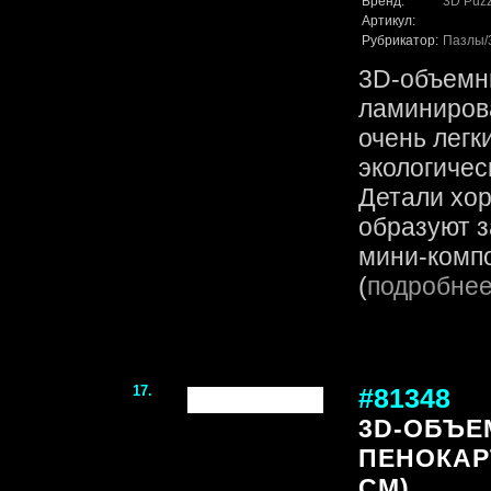
Бренд:
3D Puzz
Артикул:
Рубрикатор:
Пазлы
3D-объемн
ламинирова
очень легк
экологичес
Детали хор
образуют 
мини-компо
(
подробне
17.
#81348
3D-ОБЪЕ
ПЕНОКАРТ
CM)