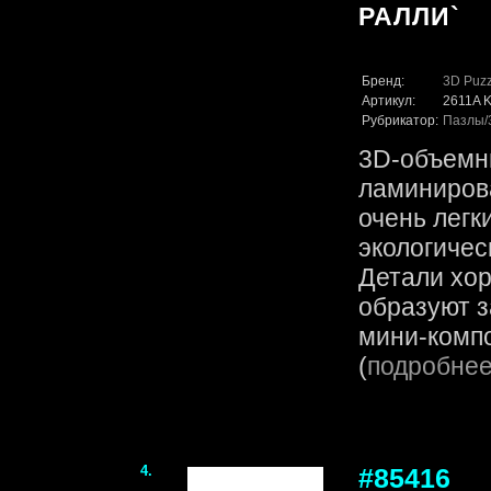
РАЛЛИ`
Бренд:
3D Puzz
Артикул:
2611A 
Рубрикатор:
Пазлы
3D-объемн
ламинирова
очень легк
экологичес
Детали хор
образуют 
мини-компо
(
подробне
4.
#85416