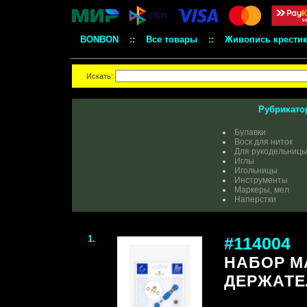
BONBON
::
Все товары
::
Живопись крести
Искать:
Рубрикато
Булавки
Воск для ниток
Для рукодельниц
Иглы
Игольницы
Инструменты
Маркеры, мел
Наперстки
1.
#114004
НАБОР М
ДЕРЖАТЕЛ