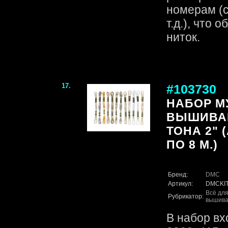
номерам (с
т.д.), что 
ниток.
17.
#103730
НАБОР М
ВЫШИВА
ТОНА 2" (
ПО 8 М.)
Бренд:
DMC
Артикул:
DMCKI
Всё для
Рубрикатор:
вышива
В набор вх