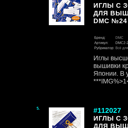
ИГЛЫ С 
ДЛЯ ВЫШ
DMC №24 
Бренд:
DMC
Артикул:
DMC2-
Рубрикатор:
Всё для
Иглы высше
вышивки кр
Японии. В 
***IMG%>
5.
#112027
ИГЛЫ С 
ДЛЯ ВЫШ