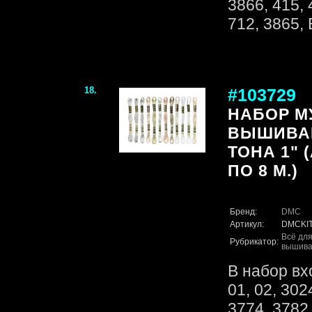
3866, 415, 
712, 3865,
18.
#103729
НАБОР М
ВЫШИВА
ТОНА 1" (
ПО 8 М.)
Бренд:
DMC
Артикул:
DMCKI
Всё для
Рубрикатор:
вышива
В набор вх
01, 02, 302
3774, 3782