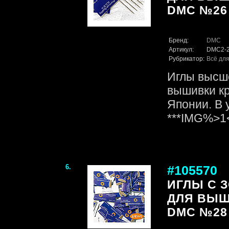
DMC №26 
Бренд:
DMC
Артикул:
DMC2-
Рубрикатор:
Всё для
Иглы высше
вышивки кр
Японии. В 
***IMG%>
6.
#105570
ИГЛЫ С 
ДЛЯ ВЫШ
DMC №28 