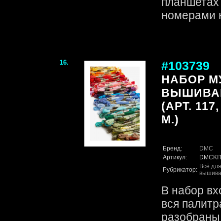
планшетах
номерами н
16.
#103739
НАБОР М
ВЫШИВАН
(АРТ. 117
М.)
Бренд:
DMC
Артикул:
DMCKIT
Всё для
Рубрикатор:
вышива
В набор вх
вся палитр
разобраны 