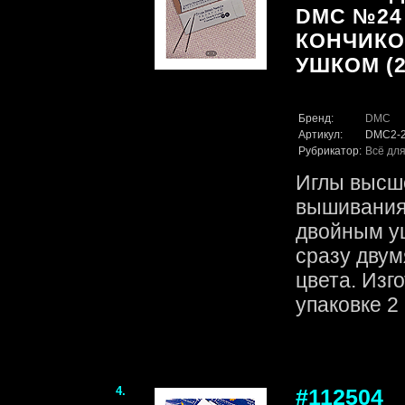
DMC №24
КОНЧИКО
УШКОМ (2
Бренд:
DMC
Артикул:
DMC2-
Рубрикатор:
Всё для
Иглы высше
вышивания
двойным у
сразу двум
цвета. Изг
упаковке 
4.
#112504