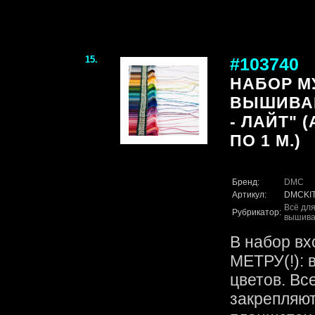
15.
#103740
НАБОР М
ВЫШИВАН
- ЛАЙТ" (
ПО 1 М.)
Бренд:
DMC
Артикул:
DMCKIT
Всё для
Рубрикатор:
вышива
В набор вх
МЕТРУ(!): 
цветов. Вс
закрепляют