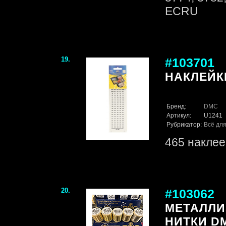
ECRU
19.
#103701
НАКЛЕЙК
Бренд:
DMC
Артикул:
U1241
Рубрикатор:
Всё для
465 наклее
20.
#103062
МЕТАЛЛ
НИТКИ D