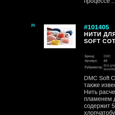
процессе ...
24.
#101405
НИТИ ДЛ
SOFT COT
Бренд:
DMC
Артикул:
89
Всё для
Рубрикатор:
вышива
DMC Soft Co
также изве
Нить расче
пламенем д
содержит 
хлопчатоб