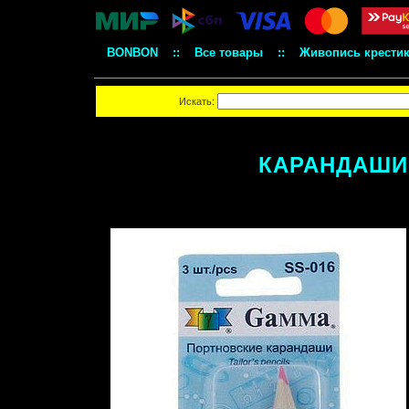
BONBON
::
Все товары
::
Живопись крести
Искать:
КАРАНДАШИ 