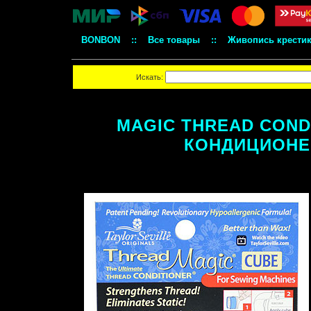
BONBON
::
Все товары
::
Живопись крести
Искать:
MAGIC THREAD COND
КОНДИЦИОНЕР