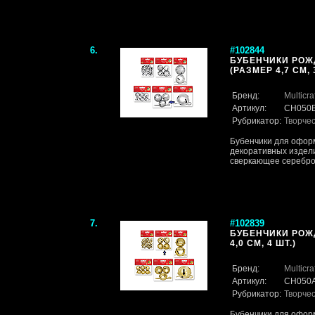
6.
#102844
БУБЕНЧИКИ РОЖ
(РАЗМЕР 4,7 СМ, 
Бренд:
Multicra
Артикул:
CH050B
Рубрикатор:
Творче
Бубенчики для оформ
декоративных издели
сверкающее серебр
7.
#102839
БУБЕНЧИКИ РОЖ
4,0 СМ, 4 ШТ.)
Бренд:
Multicra
Артикул:
CH050A
Рубрикатор:
Творче
Бубенчики для оформ