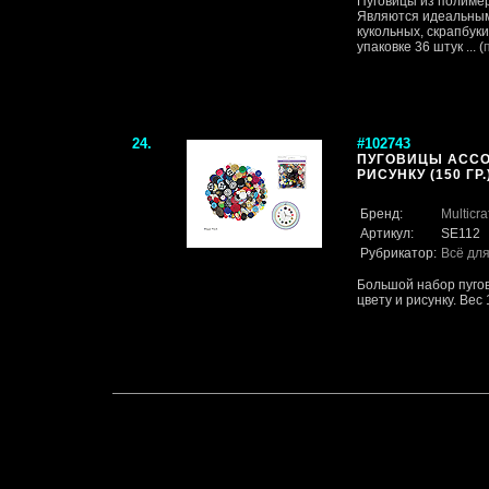
Пуговицы из полимер
Являются идеальным
кукольных, скрапбук
упаковке 36 штук ... (
24.
#102743
ПУГОВИЦЫ АССО
РИСУНКУ (150 ГР.
Бренд:
Multicra
Артикул:
SE112
Рубрикатор:
Всё для
Большой набор пугов
цвету и рисунку. Вес 