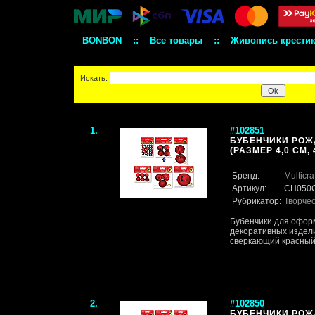
BONBON
::
Все товары
::
Живопись крести
Искать:
1.
#102851
БУБЕНЧИКИ РОЖ
(РАЗМЕР 4,0 СМ, 
Бренд:
Multicra
Артикул:
CH050C
Рубрикатор:
Творче
Бубенчики для оформ
декоративных издели
сверкающий красны
2.
#102850
БУБЕНЧИКИ РОЖ