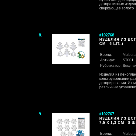
декоративных издели
сверкающее золото
8.
#102768
ИЗДЕЛИЯ ИЗ ВСП
СМ - 6 ШТ..)
Бренд:
Multicra
Артикул:
ST001
Рубрикатор:
Декупа
Изделия из пенопла
конструировании ра
декорировании. Их мо
различные украшения
9.
#102767
ИЗДЕЛИЯ ИЗ ВС
7,5 Х 1,3 СМ - 8 ШТ
Бренд:
Multicra