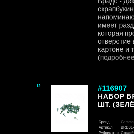
Брадс - де
скрапбукин
напоминаю
имеет разд
которая пр
отверстие 
картоне и т.
(
подробне
12.
#116907
НАБОР БР
ШТ. (ЗЕЛ
Бренд:
Gamma
Артикул:
BRD01-
Рубрикатор:
Скрапб