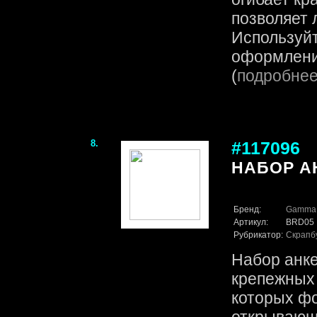
позволяет 
Используй
оформлении
(
подробне
8.
#117096
НАБОР АН
Бренд:
Gamma
Артикул:
BRD05
Рубрикатор:
Скрапб
Набор анке
крепежных
которых ф