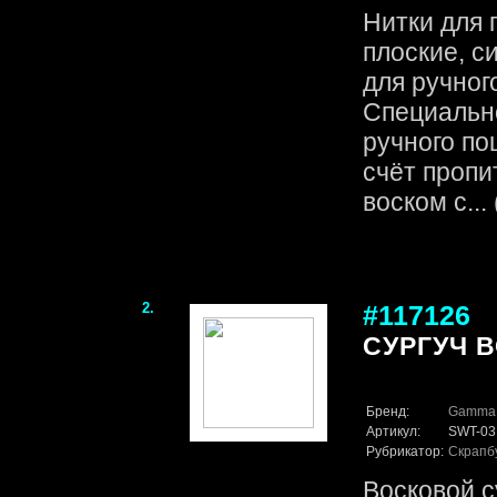
Нитки для
плоские, с
для ручног
Специальн
ручного по
счёт пропи
воском с... 
2.
#117126
СУРГУЧ В
Бренд:
Gamma
Артикул:
SWT-03
Рубрикатор:
Скрапб
Восковой с