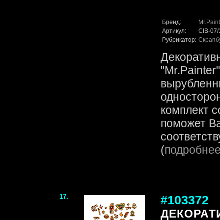
Бренд:
Mr.Paint
Артикул:
CIB-07
Рубрикатор:
Скрапб
Декоратив
"Mr.Painter
вырубленн
односторо
комплект с
поможет В
соответств
(
подробне
17.
#103372
ДЕКОРАТ