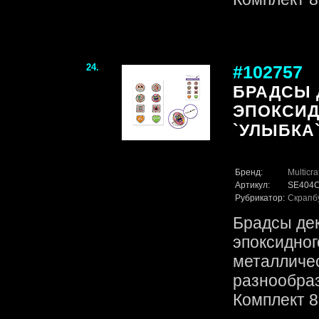
24.
#102757
БРАДСЫ 
ЭПОКСИД
`УЛЫБКА` 
Бренд:
Multicra
Артикул:
SE404
Рубрикатор:
Скрапб
Брадсы де
эпоксидног
металличес
разнообраз
Комплект 8