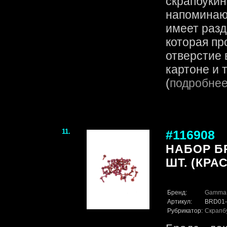
скрапбукин
напоминаю
имеет разд
которая пр
отверстие 
картоне и т.
(
подробне
11.
#116908
НАБОР БР
ШТ. (КРА
Бренд:
Gamma
Артикул:
BRD01-
Рубрикатор:
Скрапб