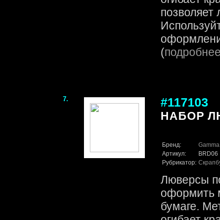
позволяет 
Используй
оформлении
(
подробне
7.
#117103
НАБОР Л
Бренд:
Gamma
Артикул:
BRD06
Рубрикатор:
Скрапб
Люверсы п
оформить 
бумаге. Ме
огибает кр