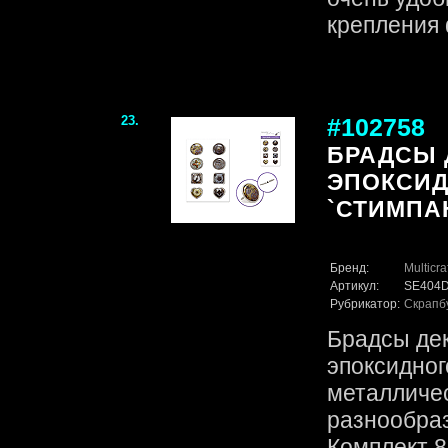
крепления 
23.
#102758
БРАДСЫ 
ЭПОКСИД
`СТИМПАН
Бренд:
Multicra
Артикул:
SE404
Рубрикатор:
Скрапб
Брадсы де
эпоксидног
металличес
разнообраз
Комплект 8