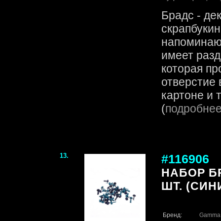
Брадс - де
скрапбукин
напоминаю
имеет разд
которая пр
отверстие 
картоне и т.
(
подробне
13.
#116906
НАБОР БР
ШТ. (СИН
Бренд:
Gamma