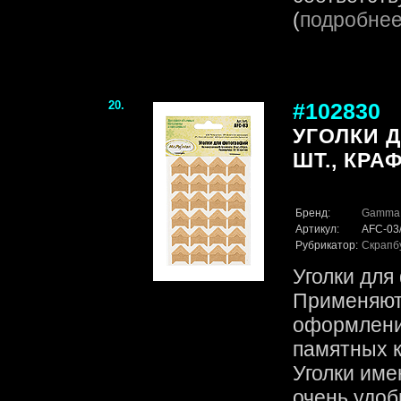
(
подробне
20.
#102830
УГОЛКИ 
ШТ., КРАФ
Бренд:
Gamma
Артикул:
AFC-03
Рубрикатор:
Скрапб
Уголки для
Применяютс
оформлени
памятных к
Уголки име
очень удоб