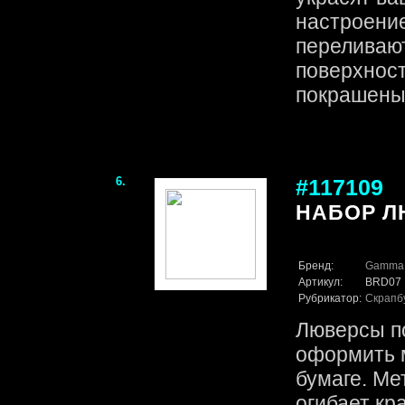
настроение
переливают
поверхност
покрашены в
6.
#117109
НАБОР Л
Бренд:
Gamma
Артикул:
BRD07
Рубрикатор:
Скрапб
Люверсы п
оформить 
бумаге. Ме
огибает кр