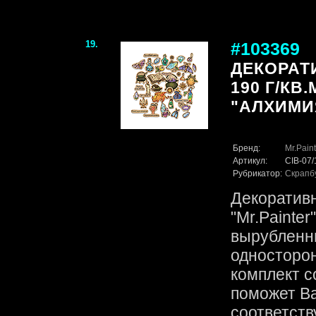
19.
#103369
ДЕКОРАТ
190 Г/КВ.
"АЛХИМИ
Бренд:
Mr.Paint
Артикул:
CIB-07
Рубрикатор:
Скрапб
Декоратив
"Mr.Painter
вырубленн
односторо
комплект с
поможет В
соответств