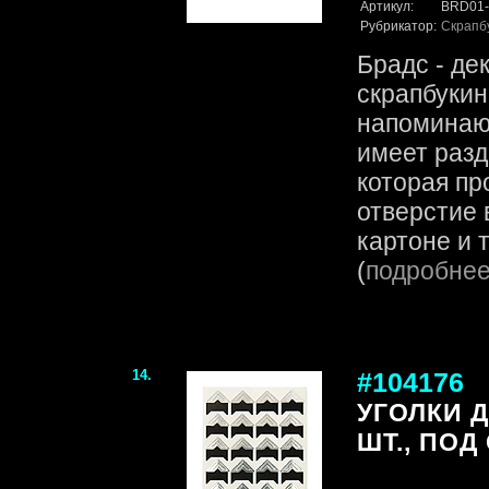
Артикул:
BRD01-
Рубрикатор:
Скрапб
Брадс - де
скрапбукин
напоминаю
имеет разд
которая пр
отверстие 
картоне и т.
(
подробне
14.
#104176
УГОЛКИ 
ШТ., ПОД