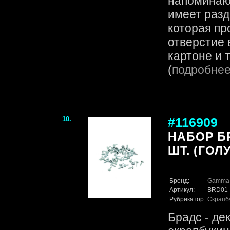
напоминаю
имеет разд
которая пр
отверстие 
картоне и т.
(
подробне
10.
#116909
НАБОР БР
ШТ. (ГОЛ
Бренд:
Gamma
Артикул:
BRD01-
Рубрикатор:
Скрапб
Брадс - де