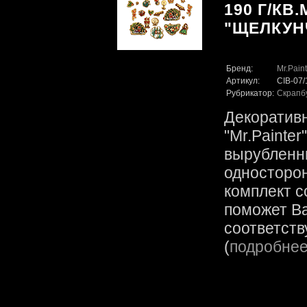
190 Г/КВ.
"ЩЕЛКУН
Бренд:
Mr.Paint
Артикул:
CIB-07
Рубрикатор:
Скрапб
Декоратив
"Mr.Painter
вырубленн
односторо
комплект с
поможет В
соответств
(
подробне