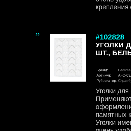
крепления 
22.
#102828
УГОЛКИ 
ШТ., БЕЛ
Бренд:
Gamma
Артикул:
AFC-03
Рубрикатор:
Скрапб
Уголки для
Применяютс
оформлени
памятных к
Уголки име
очень удоб