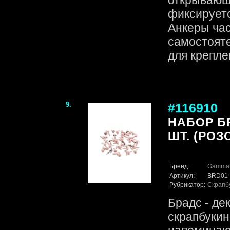
открывающ
фиксируетс
Анкеры час
самостоят
для креплен
9.
#116910
НАБОР БР
ШТ. (РОЗ
Бренд:
Gamma
Артикул:
BRD01-
Рубрикатор:
Скрапб
Брадс - де
скрапбукин