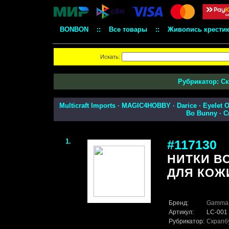
BONBON
::
Все товары
::
Живопись крести
Искать:
Рубрикатор:
Ск
Multicraft Imports
·
MAGIC4HOBBY
·
Darice
·
Eyelet O
Bo Bunny
·
C
1.
#117130
НИТКИ В
ДЛЯ КОЖИ
Бренд:
Gamma
Артикул:
LC-001
Рубрикатор:
Скрапб