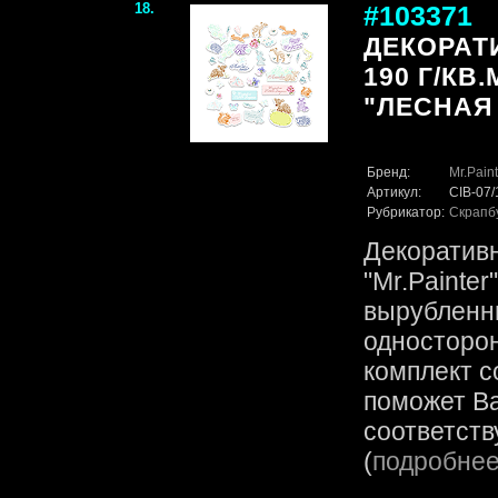
18.
#103371
ДЕКОРАТ
190 Г/КВ.
"ЛЕСНАЯ
Бренд:
Mr.Paint
Артикул:
CIB-07
Рубрикатор:
Скрапб
Декоратив
"Mr.Painter
вырубленн
односторо
комплект с
поможет В
соответств
(
подробне