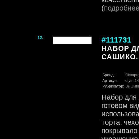
(
подробне
12.
#111731
НАБОР Д
САШИКО.
Бренд:
Olympu
Артикул:
olym-14
Рубрикатор:
Вышив
Набор для 
готовом ви
использова
торта, чех
покрывало