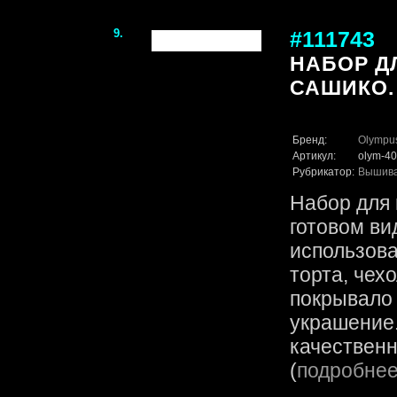
9.
#111743
НАБОР Д
САШИКО.
Бренд:
Olympu
Артикул:
olym-40
Рубрикатор:
Вышив
Набор для 
готовом ви
использова
торта, чех
покрывало
украшение.
качественн
(
подробне