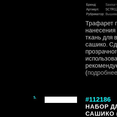
Бренд:
Savour 
Артикул:
SCTR1
Рубрикатор:
Вышив
Трафарет 
нанесения 
ткань для 
сашико. Сд
прозрачног
использова
рекомендуе
(
подробне
5.
#112186
НАБОР Д
САШИКО 