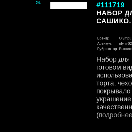
24.
#111719
НАБОР Д
САШИКО.
Бренд:
Olympu
Артикул:
olym-02
Рубрикатор:
Вышив
Набор для 
готовом ви
использова
торта, чех
покрывало
украшение.
качественн
(
подробне