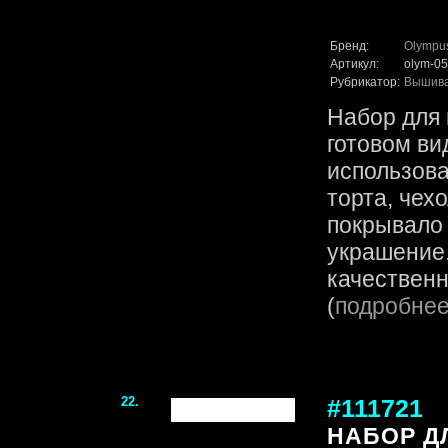
Бренд:
Olympu
Артикул:
olym-05
Рубрикатор:
Вышив
Набор для 
готовом ви
использова
торта, чех
покрывало
украшение.
качественн
(
подробне
22.
#111721
НАБОР Д