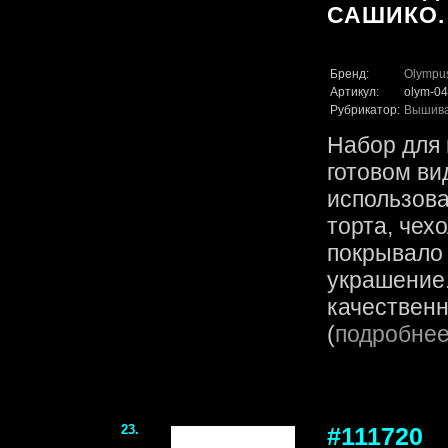
САШИКО.
Бренд:
Olympu
Артикул:
olym-04
Рубрикатор:
Вышив
Набор для 
готовом ви
использова
торта, чех
покрывало
украшение.
качественн
(
подробне
23.
#111720