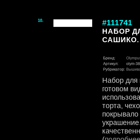
10.
#111741
НАБОР Д
САШИКО.
Бренд:
Olympu
Артикул:
olym-38
Рубрикатор:
Вышив
Набор для 
готовом ви
использова
торта, чех
покрывало
украшение.
качественн
(
подробне