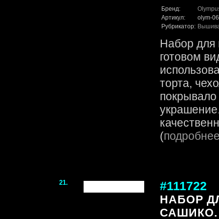
Бренд:
Olympu
Артикул:
olym-06
Рубрикатор:
Вышив
Набор для 
готовом ви
использова
торта, чех
покрывало
украшение.
качественн
(
подробне
21.
#111722
НАБОР Д
САШИКО.