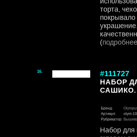
использова
торта, чех
покрывало
украшение.
качественн
(
подробне
16.
#111727
НАБОР Д
САШИКО.
Бренд:
Olympu
Артикул:
olym-10
Рубрикатор:
Вышив
Набор для 