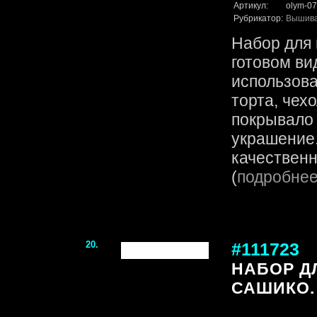
Артикул:
olym-07
Рубрикатор:
Вышив
Набор для 
готовом ви
использова
торта, чех
покрывало
украшение.
качественн
(
подробне
20.
#111723
НАБОР Д
САШИКО.