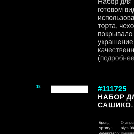
Набор для 
готовом ви
использова
торта, чех
покрывало
украшение.
качественн
(
подробне
18.
#111725
НАБОР Д
САШИКО.
Бренд:
Olympu
Артикул:
olym-08
Рубрикатор:
Вышив