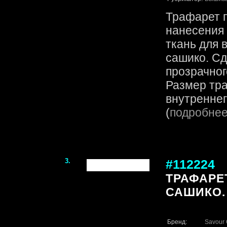
Трафарет 
нанесения 
ткань для 
сашико. Сд
прозрачног
Размер тра
внутреннего
(
подробне
3.
#112224
ТРАФАРЕ
САШИКО. 
Бренд:
Savour 