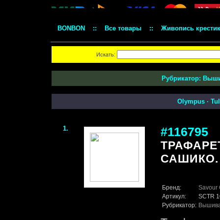
BONBON
::
Все товары
::
Живопись крести
Искать:
Рубрикатор:
Выши
Olympus
·
Tul
1.
#116795
ТРАФАРЕ
САШИКО. 
Бренд:
Savour 
Артикул:
SCTR 1
Рубрикатор:
Вышив