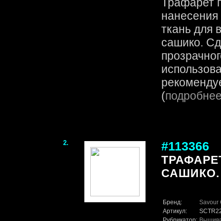
Трафарет 
нанесения 
ткань для 
сашико. Сд
прозрачног
использова
рекомендуе
(
подробне
2.
#113366
ТРАФАРЕ
САШИКО. 
Бренд:
Savour 
Артикул:
SCTR2
Рубрикатор:
Вышив