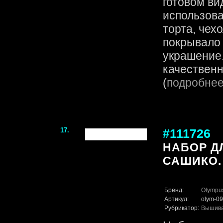
готовом ви
использова
торта, чех
покрывало
украшение.
качественн
(
подробне
17.
#111726
НАБОР Д
САШИКО.
Бренд:
Olympu
Артикул:
olym-09
Рубрикатор:
Вышив