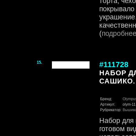
торта, чех
покрывало
украшение.
качественн
(
подробне
15.
#111728
НАБОР Д
САШИКО.
Бренд:
Olympu
Артикул:
olym-11
Рубрикатор:
Вышив
Набор для 
готовом ви