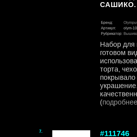
САШИКО.
Бренд:
Olympu
Артикул:
olym-1
Рубрикатор:
Вышив
Набор для 
готовом ви
использова
торта, чех
покрывало
украшение.
качественн
(
подробне
7.
#111746