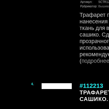
Артикул:
SCTR1
Рубрикатор:
Вышив
Трафарет 
нанесения 
ткань для 
сашико. Сд
прозрачног
использова
рекомендуе
(
подробне
4.
#112213
ТРАФАРЕ
САШИКО. 