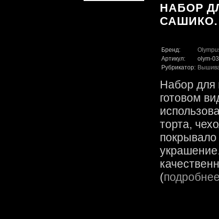
НАБОР Д
САШИКО.
Бренд:
Olympu
Артикул:
olym-03
Рубрикатор:
Вышив
Набор для 
готовом ви
использова
торта, чех
покрывало
украшение.
качественн
(
подробне