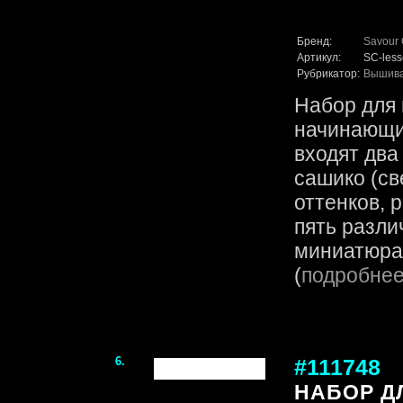
Бренд:
Savour 
Артикул:
SC-less
Рубрикатор:
Вышив
Набор для
начинающих
входят два
сашико (св
оттенков, 
пять разли
миниатюрам
(
подробне
6.
#111748
НАБОР Д