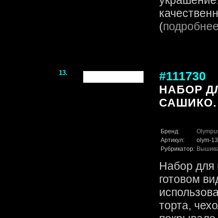
украшение.
качественн
(
подробне
13.
#111730
НАБОР Д
САШИКО.
Бренд:
Olympu
Артикул:
olym-13
Рубрикатор:
Вышив
Набор для 
готовом ви
использова
торта, чех