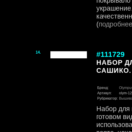
покрывало
украшение.
качественн
(
подробне
14.
#111729
НАБОР Д
САШИКО.
Бренд:
Olympu
Артикул:
olym-12
Рубрикатор:
Вышив
Набор для 
готовом ви
использова