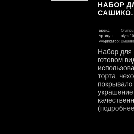
НАБОР Д
САШИКО.
Бренд:
Olympu
Артикул:
olym-1
Рубрикатор:
Вышив
Набор для 
готовом ви
использова
торта, чех
покрывало
украшение.
качественн
(
подробне