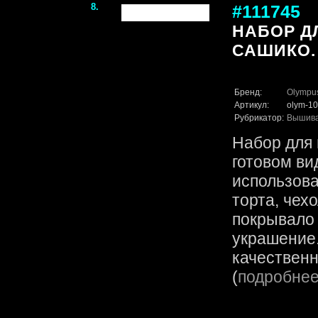
8.
#111745
НАБОР Д
САШИКО.
Бренд:
Olympu
Артикул:
olym-1
Рубрикатор:
Вышив
Набор для 
готовом ви
использова
торта, чех
покрывало
украшение.
качественн
(
подробне