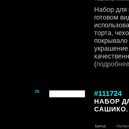
Набор для 
готовом ви
использова
торта, чех
покрывало
украшение.
качественн
(
подробне
19.
#111724
НАБОР Д
САШИКО.
Бренд:
Olympu