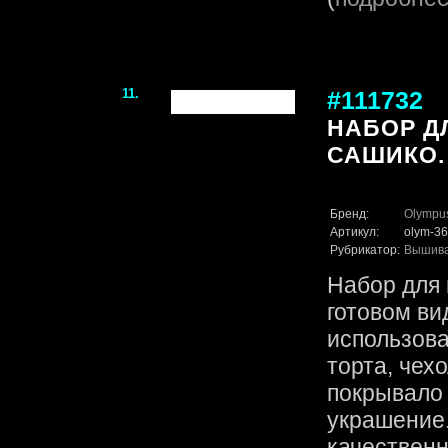
11.
#111732
НАБОР Д
САШИКО.
Бренд:
Olympu
Артикул:
olym-36
Рубрикатор:
Вышив
Набор для 
готовом ви
использова
торта, чех
покрывало
украшение.
качественн