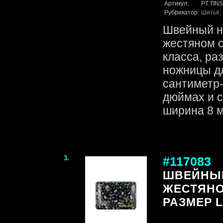
Артикул:
PT.TIN
Рубрикатор:
Шитьё, 
Швейный на
жестяном 
класса, ра
ножницы дл
сантиметр-
дюймах и с
ширина 8 мм
3.
#117083
ШВЕЙНЫЙ
ЖЕСТЯНО
РАЗМЕР L