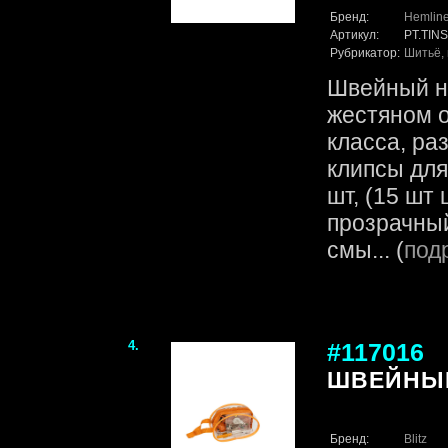
Бренд:
Hemlin
Артикул:
PT.TINS
Рубрикатор:
Шитьё, 
Швейный на
жестяном 
класса, ра
клипсы для 
шт, (15 шт
прозрачный
смы... (
под
4.
#117016
ШВЕЙНЫЙ
Бренд:
Blitz