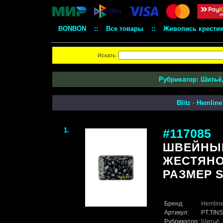
BONBON
::
Все товары
::
Живопись крести
Искать:
Рубрикатор:
Шитьё,
Blitz
·
Hemline
1.
#117085
ШВЕЙНЫЙ
ЖЕСТЯНО
РАЗМЕР S
Бренд:
Hemlin
Артикул:
PT.TINS
Рубрикатор:
Шитьё, 