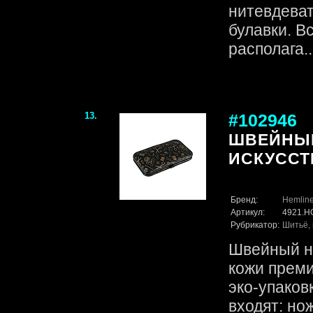
нитевдеват
булавки. В
располага...
13.
#102946
ШВЕЙНЫЙ
ИСКУССТ
Бренд:
Hemlin
Артикул:
4921.H
Рубрикатор:
Шитьё, 
Швейный н
кожи преми
эко-упаков
входят: нож