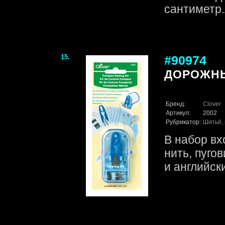
сантиметр.л
15.
#90974
ДОРОЖН
Бренд:
Clover
Артикул:
2002
Рубрикатор:
Шитьё, 
В набор вх
нить, пуго
и английск