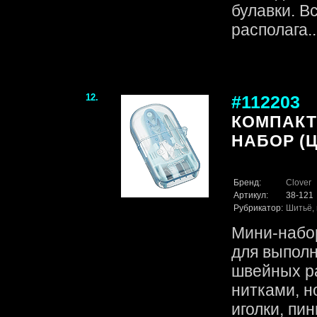
булавки. В
располага...
12.
#112203
КОМПАК
НАБОР (
Бренд:
Clover
Артикул:
38-121
Рубрикатор:
Шитьё, 
Мини-набо
для выпол
швейных ра
нитками, н
иголки, пин