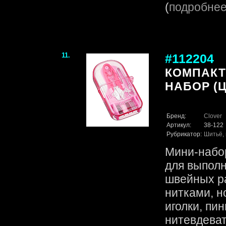
(
подробне
11.
#112204
КОМПАК
НАБОР (
Бренд:
Clover
Артикул:
38-122
Рубрикатор:
Шитьё, 
Мини-набо
для выпол
швейных ра
нитками, н
иголки, пин
нитевдеват