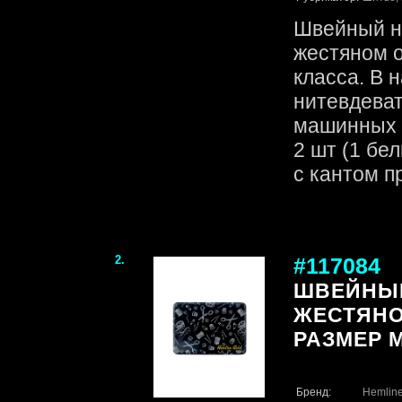
Швейный на
жестяном 
класса. В 
нитевдеват
машинных и
2 шт (1 бе
с кантом пр
2.
#117084
ШВЕЙНЫЙ
ЖЕСТЯНО
РАЗМЕР M
Бренд:
Hemlin