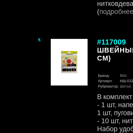
нитковдеват
(
подробне
9.
#117009
ШВЕЙНЫЙ 
СМ)
Бренд:
Blitz
Артикул:
НШ-03
Рубрикатор:
Шитьё, 
В комплект
- 1 шт, нап
1 шт, пуго
- 10 шт, ни
Набор удоб