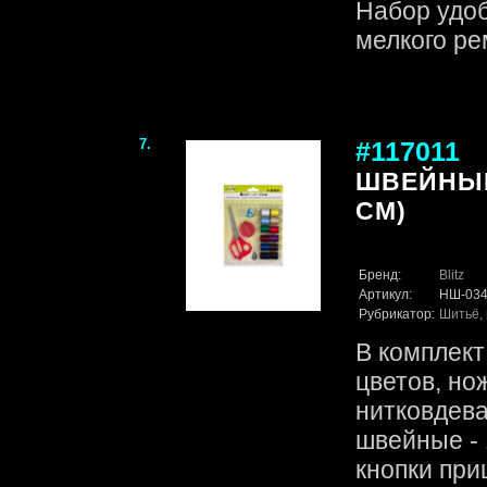
Набор удоб
мелкого ре
7.
#117011
ШВЕЙНЫЙ 
СМ)
Бренд:
Blitz
Артикул:
НШ-03
Рубрикатор:
Шитьё, 
В комплект 
цветов, но
нитковдеват
швейные - 1
кнопки при