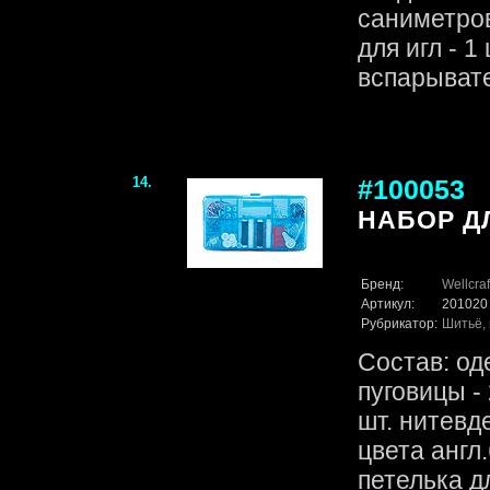
саниметров
для игл - 1 
вспарывател
14.
#100053
НАБОР Д
Бренд:
Wellcraf
Артикул:
201020
Рубрикатор:
Шитьё, 
Состав: од
пуговицы - 
шт. нитевд
цвета англ.
петелька д