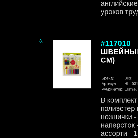
английские
уроков труда
8.
#117010
ШВЕЙНЫЙ 
СМ)
Бренд:
Blitz
Артикул:
НШ-03
Рубрикатор:
Шитьё, 
В комплект
полиэстер 
ножнички - 
наперсток -
ассорти - 1