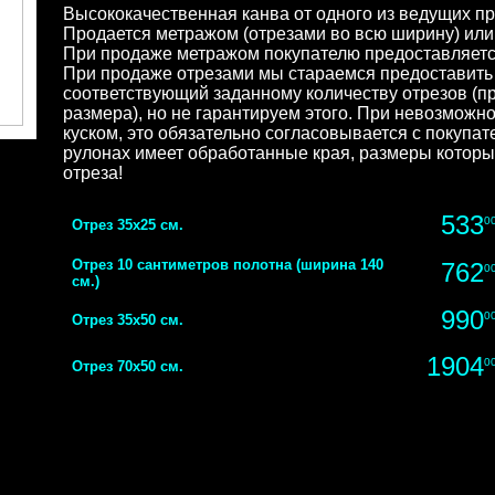
Высококачественная канва от одного из ведущих п
Продается метражом (отрезами во всю ширину) или
При продаже метражом покупателю предоставляетс
При продаже отрезами мы стараемся предоставить 
соответствующий заданному количеству отрезов (пр
размера), но не гарантируем этого. При невозможн
куском, это обязательно согласовывается с покупат
рулонах имеет обработанные края, размеры котор
отреза!
533
0
Отрез 35х25 см.
Отрез 10 сантиметров полотна (ширина 140
762
0
см.)
990
0
Отрез 35х50 см.
1904
0
Отрез 70х50 см.