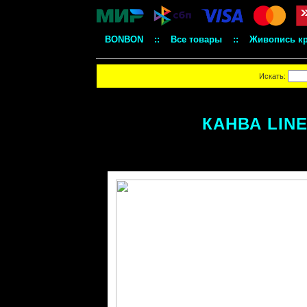
BONBON
::
Все товары
::
Живопись к
Искать:
КАНВА LINE