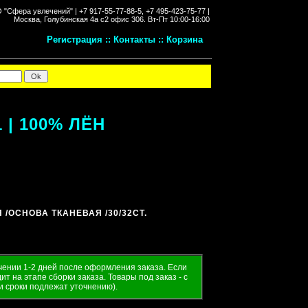
"Сфера увлечений" |
+7 917-55-77-88-5, +7 495-423-75-77 |
Москва, Голубинская 4а с2 офис 306.
Вт-Пт 10:00-16:00
Регистрация
::
Контакты
::
Корзина
 | 100% ЛЁН
Я
/ОСНОВА ТКАНЕВАЯ
/30/32CT.
ечении 1-2 дней после оформления заказа. Если
т на этапе сборки заказа. Товары под заказ - с
и сроки подлежат уточнению).