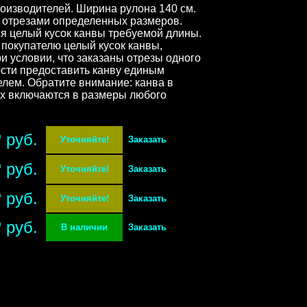
роизводителей. Ширина рулона 140 см.
 отрезами определенных размеров.
я целый кусок канвы требуемой длины.
покупателю целый кусок канвы,
и условии, что заказаны отрезы одного
ости предоставить канву единым
елем. Обратите внимание: канва в
ых включаются в размеры любого
руб.
0
Уточняйте!
Заказать
руб.
0
Уточняйте!
Заказать
руб.
0
Уточняйте!
Заказать
руб.
0
В наличии
Заказать