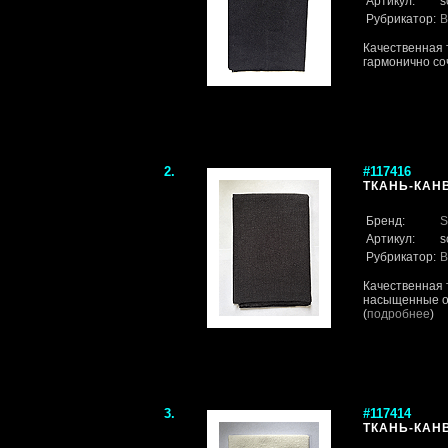
Артикул:
s
Рубрикатор:
В
Качественная 
гармонично со
2.
#117416
ТКАНЬ-КАН
Бренд:
S
Артикул:
s
Рубрикатор:
В
Качественная 
насыщенные от
(
подробнее
)
3.
#117414
ТКАНЬ-КАН