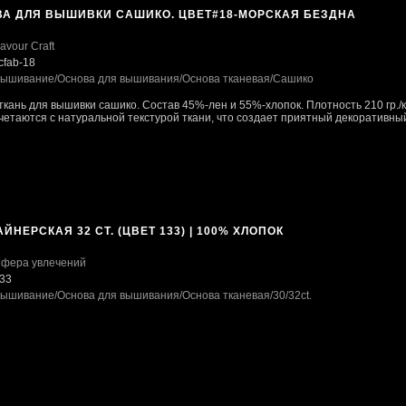
ВА ДЛЯ ВЫШИВКИ САШИКО. ЦВЕТ#18-МОРСКАЯ БЕЗДНА
avour Craft
cfab-18
ышивание
/Основа для вышивания
/Основа тканевая
/Сашико
ткань для вышивки сашико. Состав 45%-лен и 55%-хлопок. Плотность 210 гр./к
четаются с натуральной текстурой ткани, что создает приятный декоративный 
ЙНЕРСКАЯ 32 CT. (ЦВЕТ 133) | 100% ХЛОПОК
фера увлечений
33
ышивание
/Основа для вышивания
/Основа тканевая
/30/32ct.