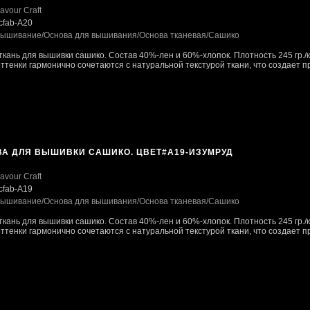
avour Craft
cfab-А20
ышивание
/Основа для вышивания
/Основа тканевая
/Сашико
ткань для вышивки сашико. Состав 40%-лен и 60%-хлопок. Плотность 245 гр./к
тенки гармонично сочетаются с натуральной текстурой ткани, что создает пр
ВА ДЛЯ ВЫШИВКИ САШИКО. ЦВЕТ#А19-ИЗУМРУД
avour Craft
cfab-А19
ышивание
/Основа для вышивания
/Основа тканевая
/Сашико
ткань для вышивки сашико. Состав 40%-лен и 60%-хлопок. Плотность 245 гр./к
тенки гармонично сочетаются с натуральной текстурой ткани, что создает пр