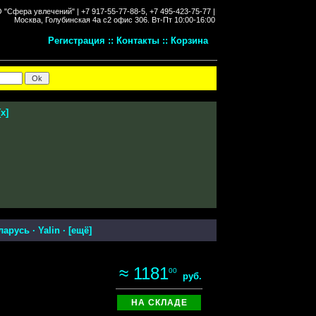
"Сфера увлечений" |
+7 917-55-77-88-5, +7 495-423-75-77 |
Москва, Голубинская 4а с2 офис 306.
Вт-Пт 10:00-16:00
Регистрация
::
Контакты
::
Корзина
[
x
]
ларусь
·
Yalin
· [
ещё
]
≈ 1181
00
руб.
НА СКЛАДЕ