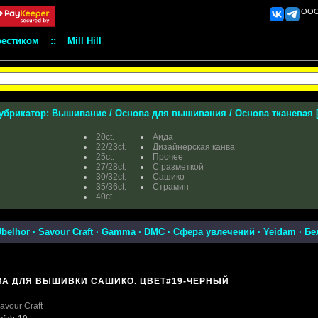
ООО 
рестиком
::
Mill Hill
убрикатор:
Вышивание
/
Основа для вышивания
/
Основа тканевая
20ct.
Аида
22/23ct.
Дизайнерская канва
25ct.
Прочее
27/28ct.
С разметкой
30/32ct.
Сашико
35/36ct.
Страмин
40ct.
belhor
·
Savour Craft
·
Gamma
·
DMC
·
Сфера увлечений
·
Yeidam
·
Бе
ВА ДЛЯ ВЫШИВКИ САШИКО. ЦВЕТ#19-ЧЕРНЫЙ
avour Craft