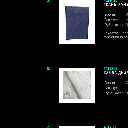
5.
#117410
ТКАНЬ-КАН
Бренд:
S
Артикул:
s
Рубрикатор:
В
Качественная 
гармонично со
6.
#117393
КАНВА ДИЗА
Бренд:
С
Артикул:
1
Рубрикатор:
В
7.
#117388