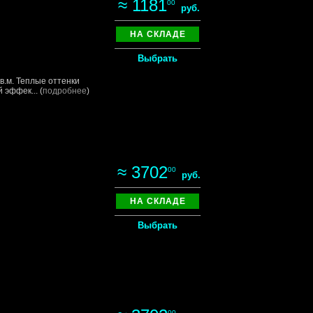
≈ 1181
00
руб.
НА СКЛАДЕ
Выбрать
в.м. Теплые оттенки
эффек... (
подробнее
)
≈ 3702
00
руб.
НА СКЛАДЕ
Выбрать
00