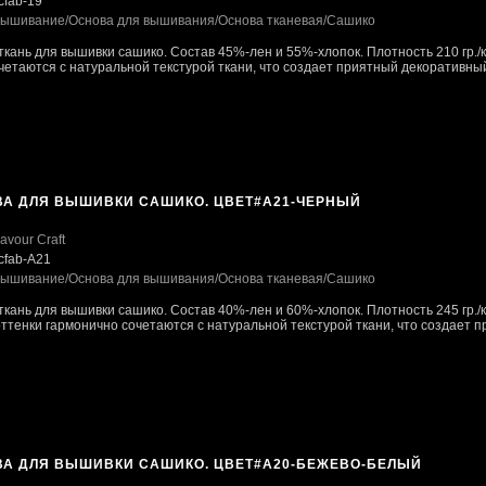
cfab-19
ышивание
/Основа для вышивания
/Основа тканевая
/Сашико
ткань для вышивки сашико. Состав 45%-лен и 55%-хлопок. Плотность 210 гр./к
четаются с натуральной текстурой ткани, что создает приятный декоративный 
ВА ДЛЯ ВЫШИВКИ САШИКО. ЦВЕТ#А21-ЧЕРНЫЙ
avour Craft
cfab-А21
ышивание
/Основа для вышивания
/Основа тканевая
/Сашико
ткань для вышивки сашико. Состав 40%-лен и 60%-хлопок. Плотность 245 гр./к
тенки гармонично сочетаются с натуральной текстурой ткани, что создает пр
ВА ДЛЯ ВЫШИВКИ САШИКО. ЦВЕТ#А20-БЕЖЕВО-БЕЛЫЙ