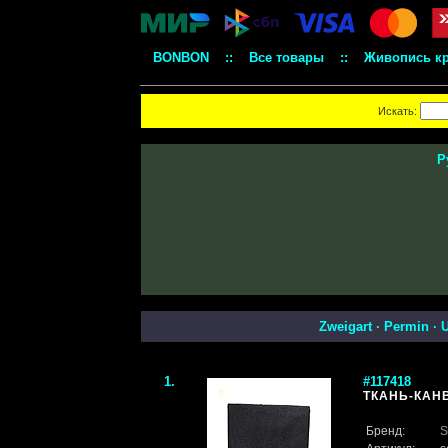
BONBON
::
Все товары
::
Живопись к
Искать:
Р
Zweigart
·
Permin
·
U
1.
#117418
ТКАНЬ-КАН
Бренд:
S