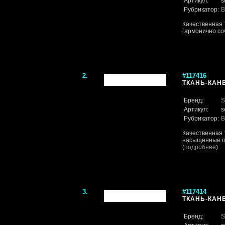
Артикул:
s
Рубрикатор:
В
Качественная 
гармонично со
2.
#117416
ТКАНЬ-КАН
Бренд:
S
Артикул:
s
Рубрикатор:
В
Качественная 
насыщенные от
(
подробнее
)
3.
#117414
ТКАНЬ-КАН
Бренд:
S