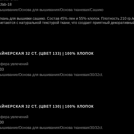
cfab-18
ышивание
/Основа для вышивания
/Основа тканевая
/Сашико
ткань для вышивки сашико. Состав 45%-лен и 55%-хлопок. Плотность 210 гр./к
четаются с натуральной текстурой ткани, что создает приятный декоративный 
ЙНЕРСКАЯ 32 CT. (ЦВЕТ 133) | 100% ХЛОПОК
фера увлечений
33
ышивание
/Основа для вышивания
/Основа тканевая
/30/32ct.
ЙНЕРСКАЯ 32 CT. (ЦВЕТ 130) | 100% ХЛОПОК
фера увлечений
30
ышивание
/Основа для вышивания
/Основа тканевая
/30/32ct.