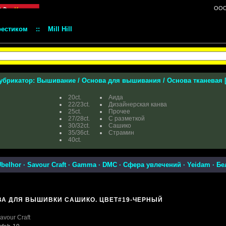
ООО 
рестиком
::
Mill Hill
убрикатор:
Вышивание
/
Основа для вышивания
/
Основа тканевая
20ct.
Аида
22/23ct.
Дизайнерская канва
25ct.
Прочее
27/28ct.
С разметкой
30/32ct.
Сашико
35/36ct.
Страмин
40ct.
belhor
·
Savour Craft
·
Gamma
·
DMC
·
Сфера увлечений
·
Yeidam
·
Бе
ВА ДЛЯ ВЫШИВКИ САШИКО. ЦВЕТ#19-ЧЕРНЫЙ
avour Craft