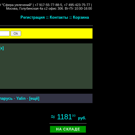
"Сфера увлечений" |
+7 917-55-77-88-5, +7 495-423-75-77 |
Москва, Голубинская 4а с2 офис 306.
Вт-Пт 10:00-16:00
Регистрация
::
Контакты
::
Корзина
[
x
]
ларусь
·
Yalin
· [
ещё
]
≈ 1181
00
руб.
НА СКЛАДЕ