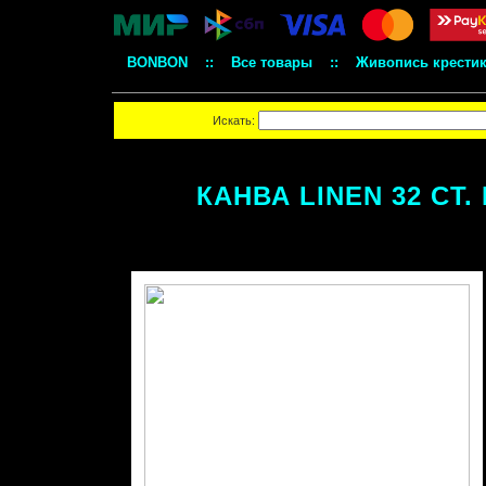
BONBON
::
Все товары
::
Живопись крести
Искать:
КАНВА LINEN 32 CT.