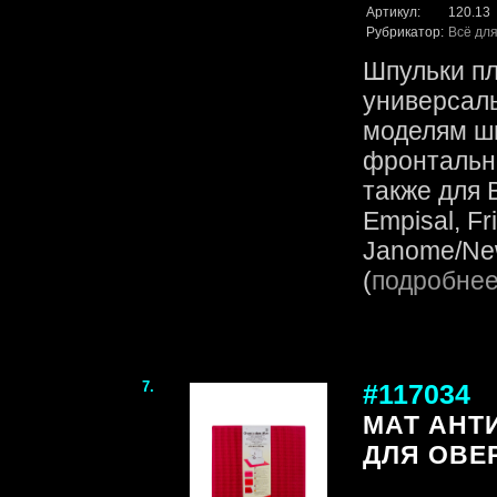
Артикул:
120.13
Рубрикатор:
Всё для
Шпульки п
универсаль
моделям ш
фронтально
также для B
Empisal, Fr
Janome/New
(
подробне
7.
#117034
МАТ АНТ
ДЛЯ ОВЕР