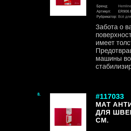
Бренд:
Hemlin
Артикул:
ER906
Рубрикатор:
Всё для
Забота о в
поверхност
имеет толс
Предотвра
машины во
стабилизир
8.
#117033
МАТ АНТ
ДЛЯ ШВЕ
СМ.