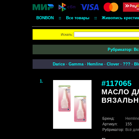
BONBON
::
Все товары
::
Живопись крести
Искать:
Рубрикатор:
Вс
Darice
·
Gamma
·
Hemline
·
Clover
·
???
·
Bl
1.
#117065
МАСЛО Д
ВЯЗАЛЬН
Бренд:
Hemlin
Артикул:
155
Рубрикатор:
Всё для