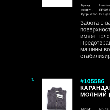
Бренд:
Hemlin
Артикул:
ER905
Рубрикатор:
Всё для
Забота о в
поверхност
имеет толс
Предотвра
машины во
стабилизир
9.
#105586
КАРАНДА
МОЛНИЙ (
Бренд:
MARBE