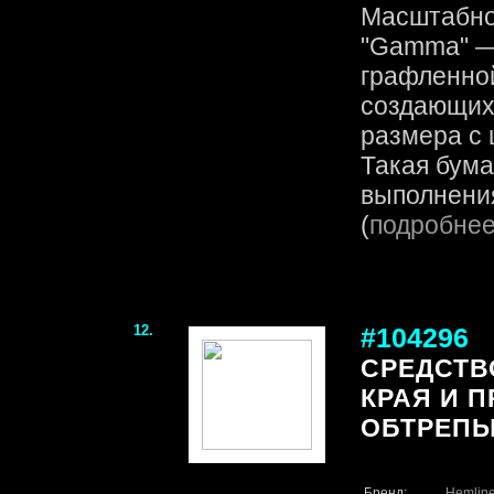
Масштабно
"Gamma" — 
графленной
создающих
размера с 
Такая бума
выполнения
(
подробне
12.
#104296
СРЕДСТВ
КРАЯ И 
ОБТРЕПЫ
Бренд:
Hemlin