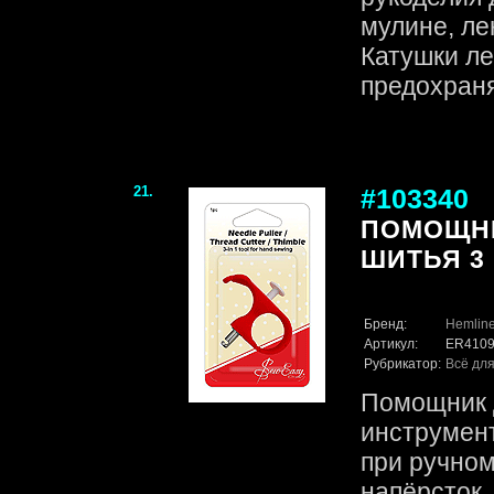
мулине, ле
Катушки ле
предохраняе
21.
#103340
ПОМОЩНИ
ШИТЬЯ 3 
Бренд:
Hemlin
Артикул:
ER410
Рубрикатор:
Всё для
Помощник д
инструмент
при ручном
напёрсток.