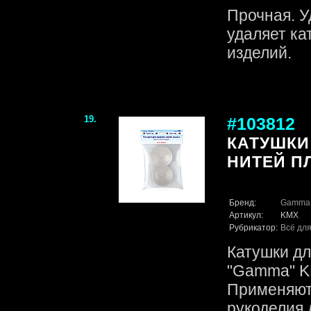
Прочная. У
удаляет ка
изделий.
19.
#103812
КАТУШКИ
НИТЕЙ ПЛ
Бренд:
Gamma
Артикул:
KMX
Рубрикатор:
Всё для
Катушки дл
"Gamma" KM
Применяют
рукоделия 