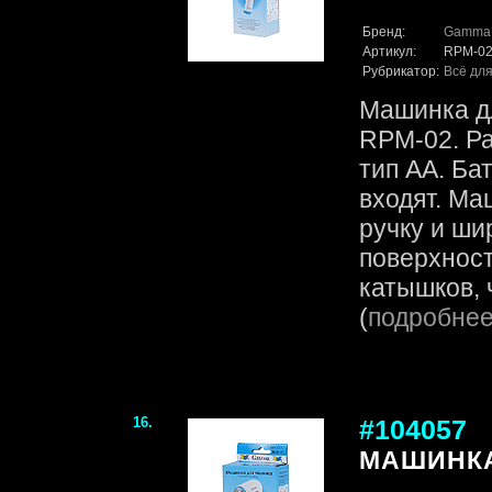
Бренд:
Gamma
Артикул:
RPM-0
Рубрикатор:
Всё для
Машинка д
RPM-02. Ра
тип АА. Ба
входят. Ма
ручку и ши
поверхност
катышков, ч
(
подробне
16.
#104057
МАШИНКА