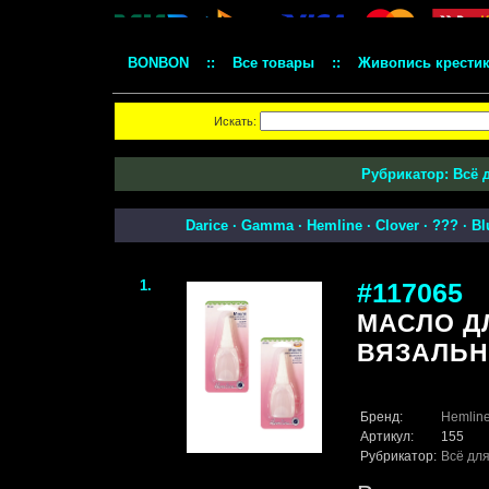
BONBON
::
Все товары
::
Живопись крести
Искать:
Рубрикатор:
Всё 
Darice
·
Gamma
·
Hemline
·
Clover
·
???
·
Bl
1.
#117065
МАСЛО Д
ВЯЗАЛЬН
Бренд:
Hemlin
Артикул:
155
Рубрикатор:
Всё для