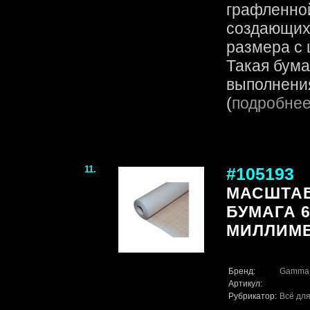
графленной
создающих
размера с 
Такая бума
выполнения
(
подробне
11.
#105193
МАСШТА
БУМАГА 60
МИЛЛИМЕ
Бренд:
Gamma
Артикул:
Рубрикатор:
Всё для