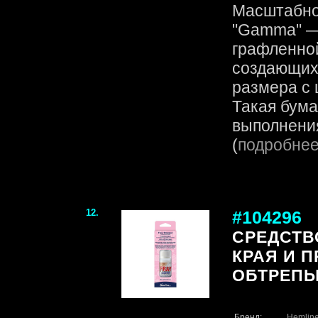
Масштабно
"Gamma" — 
графленной
создающих
размера с 
Такая бума
выполнения
(
подробне
12.
#104296
СРЕДСТВ
КРАЯ И 
ОБТРЕПЫ
Бренд:
Hemlin