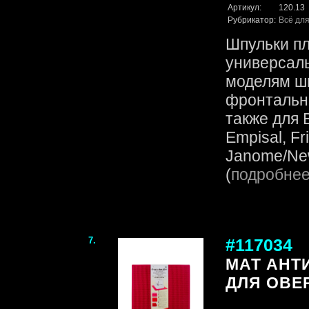
Артикул:
120.13
Рубрикатор:
Всё для
Шпульки п
универсаль
моделям ш
фронтально
также для B
Empisal, Fr
Janome/New
(
подробне
7.
#117034
МАТ АНТ
ДЛЯ ОВЕР