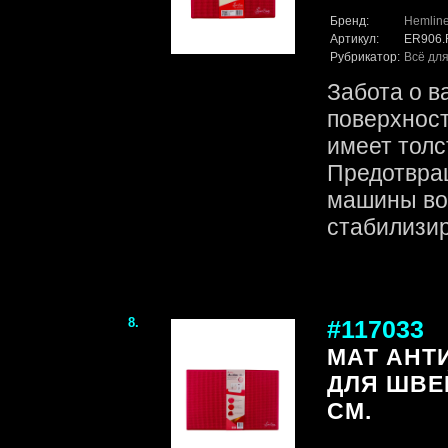
Бренд:
Hemlin
Артикул:
ER906
Рубрикатор:
Всё для
Забота о в
поверхност
имеет толс
Предотвра
машины во
стабилизир
8.
#117033
МАТ АНТ
ДЛЯ ШВЕ
СМ.