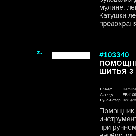
мулине, ле
Катушки ле
предохраняе
21.
#103340
ПОМОЩНИ
ШИТЬЯ 3 
Бренд:
Hemlin
Артикул:
ER410
Рубрикатор:
Всё для
Помощник д
инструмент
при ручном
напёрсток.